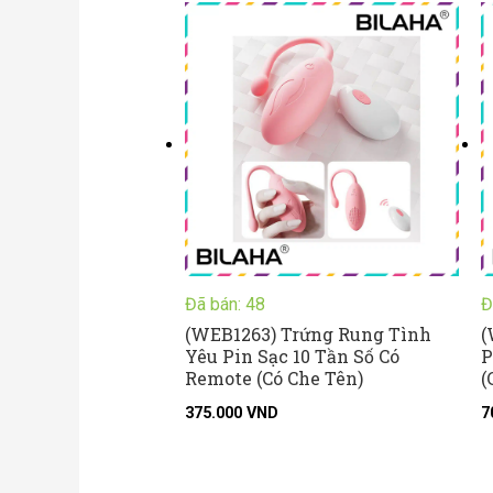
Đã bán: 48
Đ
(WEB1263) Trứng Rung Tình
(
Yêu Pin Sạc 10 Tần Số Có
P
Remote (Có Che Tên)
(
375.000
VND
7