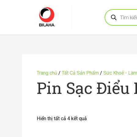
Nhảy
Tìm
tới
kiếm
sản
nội
phẩm
dung
Đã
sắp
Trang chủ
/
Tất Cả Sản Phẩm
/
Sức Khoẻ - Là
xếp
Pin Sạc Điểu
theo
mới
nhất
Hiển thị tất cả 4 kết quả