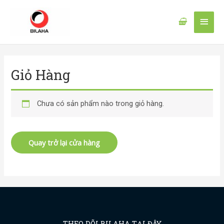
Nhảy
Men
tới
nội
chín
dung
Giỏ Hàng
Chưa có sản phẩm nào trong giỏ hàng.
Quay trở lại cửa hàng
THEO DÕI BILAHA TẠI ĐÂY