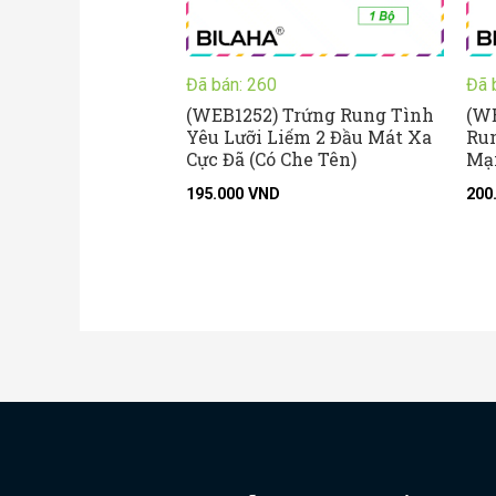
Đã bán: 260
Đã 
(WEB1252) Trứng Rung Tình
(W
Yêu Lưỡi Liếm 2 Đầu Mát Xa
Run
Cực Đã (Có Che Tên)
Mạn
195.000
VND
200