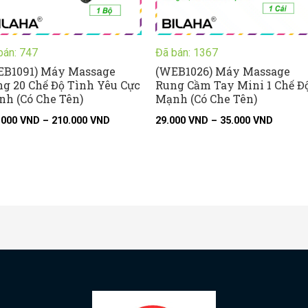
bán: 747
Đã bán: 1367
EB1091) Máy Massage
(WEB1026) Máy Massage
g 20 Chế Độ Tình Yêu Cực
Rung Cầm Tay Mini 1 Chế Đ
h (Có Che Tên)
Mạnh (Có Che Tên)
.000
VND
–
210.000
VND
29.000
VND
–
35.000
VND