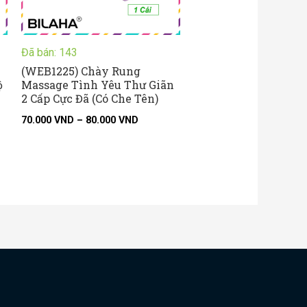
Đã bán: 143
(WEB1225) Chày Rung
ộ
Massage Tình Yêu Thư Giãn
2 Cấp Cực Đã (Có Che Tên)
70.000
VND
–
80.000
VND