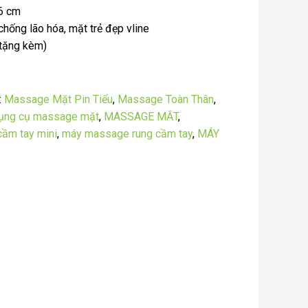
.6 cm
hống lão hóa, mặt trẻ đẹp vline
 tặng kèm)
:
Massage Mặt Pin Tiểu
,
Massage Toàn Thân
,
ụng cụ massage mặt
,
MASSAGE MẮT
,
cầm tay mini
,
máy massage rung cầm tay
,
MÁY