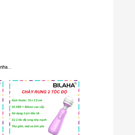
 nha….
g
Khoảng
giá:
từ
 VND
70.000 VND
đến
 VND
80.000 VND