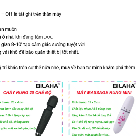
 Off là tắt ghi trên thân máy
bạn muốn
 nhà, khi đang tắm ..v.v..
ian 8-10′ tạo cảm giác sướng tuyệt vời.
vải khô để bảo quản thiết bị tốt nhất.
 trí khác trên cơ thể nữa nhé, mua về bạn tự mình khám phá thêm
Khoảng
Khoản
giá:
giá:
từ
từ
200.000 VND
29.000
đến
đến
210.000 VND
35.000