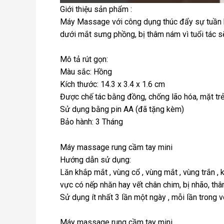
Giới thiệu sản phẩm :
Máy Massage với công dụng thúc đẩy sự tuần hoà
dưới mắt sưng phồng, bị thâm nám vì tuổi tác s
Mô tả rút gọn:
Màu sắc: Hồng
Kích thước: 14.3 x 3.4 x 1.6 cm
Được chế tác bằng đồng, chống lão hóa, mặt trẻ
Sử dụng bằng pin AA (đã tặng kèm)
Bảo hành: 3 Tháng
Máy massage rung cầm tay mini
Hướng dẫn sử dụng:
Lăn khắp mắt , vùng cổ , vùng mắt , vùng trắn ,
vực có nếp nhăn hay vết chân chim, bị nhão, thâ
Sử dụng ít nhất 3 lần một ngày , mỗi lần trong 
Máy massage rung cầm tay mini