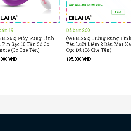
bán: 19
Đã bán: 260
EB1262) Máy Rung Tình
(WEB1252) Trứng Rung Tìn
 Pin Sạc 10 Tần Số Có
Yêu Lưỡi Liếm 2 Đầu Mát Xa
ote (Có Che Tên)
Cực Đã (Có Che Tên)
.000
VND
195.000
VND