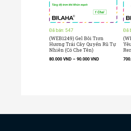
Đã bán: 547
Đã 
(WEB1249) Gel Bôi Trơn
(W
Hương Trái Cây Quyến Rũ Tự
Yêu
Nhiên (Có Che Tên)
Rem
80.000
VND
–
90.000
VND
700