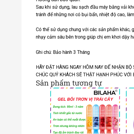
Sau khi sử dụng, lau sạch đầu máy bằng vải khô 
tránh để những nơi có bụi bẩn, nhiệt độ cao, l
Có thể sử dụng chung với các sản phẩm khác, giú
nhạy cảm sâu bên trong giúp chị em khơi dậy 
Ghi chú: Bảo hành 3 Tháng
HÃY ĐẶT HÀNG NGAY HÔM NAY ĐỂ NHẬN BỘ 
CHÚC QUÝ KHÁCH SẼ THẬT HẠNH PHÚC VỚI 
Sản phẩm tương tự
Khoảng
giá:
từ
80.000 VND
đến
90.000 VND