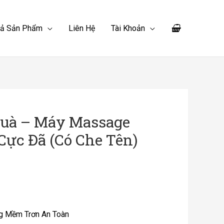
Cả Sản Phẩm
Liên Hệ
Tài Khoản
uà – Máy Massage
ực Đã (Có Che Tên)
ng Mềm Trơn An Toàn