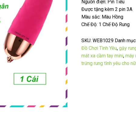
Nguồn điện: Pin Tiểu
Được tặng kèm 2 pin 3A
Màu sắc: Màu Hồng
Chế Độ: 1 Chế Độ Rung
SKU:
WEB1029
Danh mục
Đồ Chơi Tình Yêu
,
gậy rung
mát xa cầm tay mini
,
máy 
trứng rung tình yêu cho nư