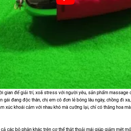
hời gian để giải trí, xoã stress với người yêu, sản phẩm massage
ạn gái đang độc thân, chị em cô đơn lẻ bóng lâu ngày, chồng đi 
m xúc khoái cảm với nhau khó mà cưỡng lại, chỉ có thăng hoa mà 
ả các bộ phận khác trên cơ thể thật thoải mái giúp giảm mệt mỏi