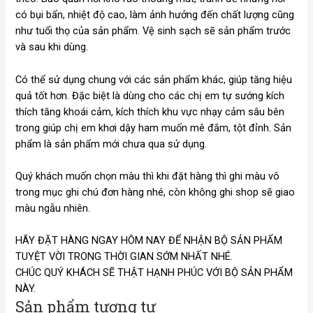
có bụi bẩn, nhiệt độ cao, làm ảnh hưởng đến chất lượng cũng
như tuổi thọ của sản phẩm. Vệ sinh sạch sẽ sản phẩm trước
và sau khi dùng.
Có thể sử dụng chung với các sản phẩm khác, giúp tăng hiệu
quả tốt hơn. Đặc biệt là dùng cho các chị em tự sướng kích
thích tăng khoái cảm, kích thích khu vực nhạy cảm sâu bên
trong giúp chị em khơi dậy ham muốn mê đắm, tột đỉnh. Sản
phẩm là sản phẩm mới chưa qua sử dụng.
Quý khách muốn chọn màu thì khi đặt hàng thì ghi màu vô
trong mục ghi chú đơn hàng nhé, còn không ghi shop sẽ giao
màu ngẫu nhiên.
HÃY ĐẶT HÀNG NGAY HÔM NAY ĐỂ NHẬN BỘ SẢN PHẨM
TUYỆT VỜI TRONG THỜI GIAN SỚM NHẤT NHÉ.
CHÚC QUÝ KHÁCH SẼ THẬT HẠNH PHÚC VỚI BỘ SẢN PHẨM
NÀY.
Sản phẩm tương tự