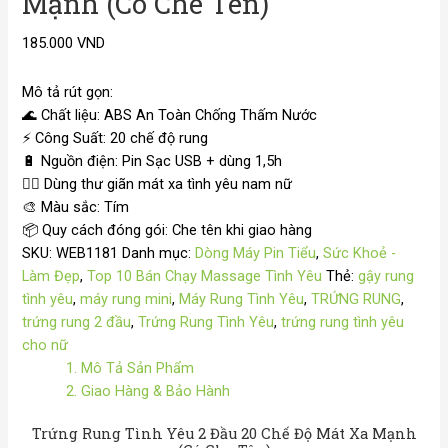
Mạnh (Có Che Tên)
185.000
VND
Mô tả rút gọn:
🌊
Chất liệu: ABS An Toàn Chống Thấm Nước
⚡
Công Suất: 20 chế độ rung
🔋
Nguồn điện: Pin Sạc USB + dùng 1,5h
💆‍♂️ Dùng thư giãn mát xa tình yêu nam nữ
🎨
Màu sắc: Tím
📦
Quy cách đóng gói: Che tên khi giao hàng
SKU:
WEB1181
Danh mục:
Dòng Máy Pin Tiểu
,
Sức Khoẻ -
Làm Đẹp
,
Top 10 Bán Chạy Massage Tình Yêu
Thẻ:
gậy rung
tình yêu
,
máy rung mini
,
Máy Rung Tình Yêu
,
TRỨNG RUNG
,
trứng rung 2 đầu
,
Trứng Rung Tình Yêu
,
trứng rung tình yêu
cho nữ
1. Mô Tả Sản Phẩm
2. Giao Hàng & Bảo Hành
Trứng Rung Tình Yêu 2 Đầu 20 Chế Độ Mát Xa Mạnh