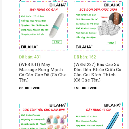
Đã bán: 431
Đã bán: 162
(WEB1011) Máy
(WEB1237) Bao Cao Su
Massage Rung Mạnh
Đôn Dên Khúc Giữa Có
Có Gân Cực Đã (Có Che
Gân Gai Kích Thích
Tên)
(Có Che Tên)
65.000
VND
150.000
VND
Khoảng
Kho
giá:
giá:
từ
từ
55.000 VND
55.
đến
đến
65.000 VND
65.