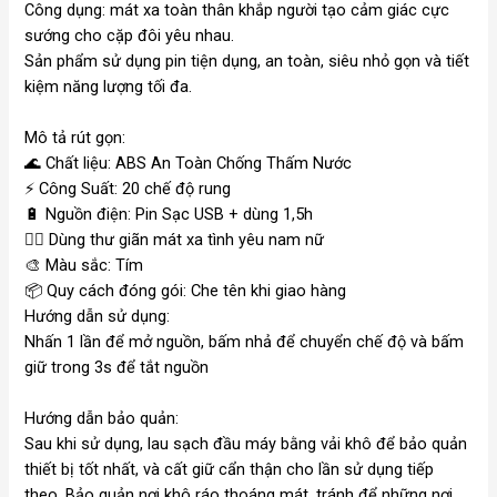
Công dụng: mát xa toàn thân khắp người tạo cảm giác cực
sướng cho cặp đôi yêu nhau.
Sản phẩm sử dụng pin tiện dụng, an toàn, siêu nhỏ gọn và tiết
kiệm năng lượng tối đa.
Mô tả rút gọn:
🌊
Chất liệu: ABS An Toàn Chống Thấm Nước
⚡
Công Suất: 20 chế độ rung
🔋
Nguồn điện: Pin Sạc USB + dùng 1,5h
💆‍♂️ Dùng thư giãn mát xa tình yêu nam nữ
🎨
Màu sắc: Tím
📦
Quy cách đóng gói: Che tên khi giao hàng
Hướng dẫn sử dụng:
Nhấn 1 lần để mở nguồn, bấm nhả để chuyển chế độ và bấm
giữ trong 3s để tắt nguồn
Hướng dẫn bảo quản:
Sau khi sử dụng, lau sạch đầu máy bằng vải khô để bảo quản
thiết bị tốt nhất, và cất giữ cẩn thận cho lần sử dụng tiếp
theo. Bảo quản nơi khô ráo thoáng mát, tránh để những nơi