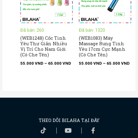
Đã bán: 260
Đã bán: 1320
(WEB1248) Cốc Tình
(WEB1083) Máy
Yêu Thư Giãn Nhiều
Massage Rung Tình
Vị Trí Cho Nam Giới
Yêu 17cm Cực Mạnh
(Có Che Tên)
(Có Che Tên)
55.000
VND
–
65.000
VND
55.000
VND
–
65.000
VND
THEO DÕI BILAHA TẠI ĐÂY