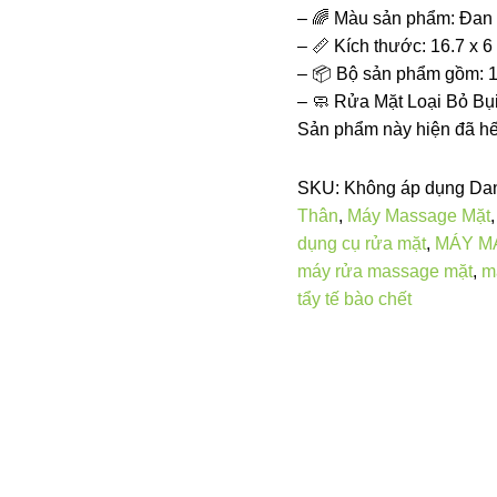
–
🌈
Màu sản phẩm: Đan x
–
📏
Kích thước: 16.7 x 6
–
📦
Bộ sản phẩm gồm: 1 
– 🧼 Rửa Mặt Loại Bỏ Bụi
Sản phẩm này hiện đã hết
SKU:
Không áp dụng
Danh
Thân
,
Máy Massage Mặt
,
dụng cụ rửa mặt
,
MÁY M
rửa massage mặt
,
máy rử
bào chết