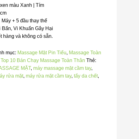
en màu Xanh | Tím
 cm
Máy + 5 đầu thay thế
 Bẩn, Vi Khuẩn Gây Hại
 hàng và không có sẵn.
 mục:
Massage Mặt Pin Tiểu
,
Massage Toàn
Top 10 Bán Chạy Massage Toàn Thân
Thẻ:
ASSAGE MẶT
,
máy massage mặt cầm tay
,
máy
a mặt
,
máy rửa mặt cầm tay
,
tẩy da chết
,
tẩy tế