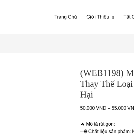
Trang Chủ
Giới Thiệu
Tâ
(WEB1198) Má
Thay Thế Loại
Hại
50.000
VND
–
55.000
VN
🔥
Mô tả rút gọn:
–
🌐
Chất liệu sản phẩm: 