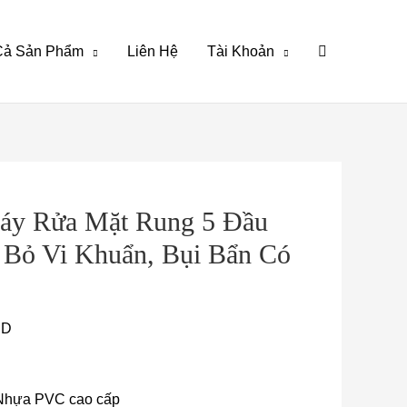
́t Cả Sản Phẩm
Liên Hệ
Tài Khoản
Khoảng
giá:
y Rửa Mặt Rung 5 Đầu
từ
50.000 VND
 Bỏ Vi Khuẩn, Bụi Bẩn Có
đến
55.000 VND
D
Nhựa PVC cao cấp