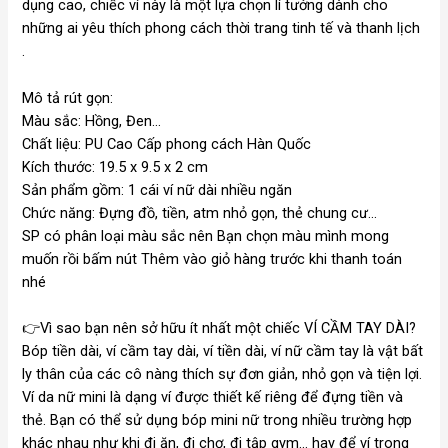
dụng cao, chiếc ví này là một lựa chọn lí tưởng dành cho
những ai yêu thích phong cách thời trang tinh tế và thanh lịch
.
Mô tả rút gọn:
Màu sắc: Hồng, Đen…
Chất liệu: PU Cao Cấp phong cách Hàn Quốc
Kích thước: 19.5 x 9.5 x 2 cm
Sản phẩm gồm: 1 cái ví nữ dài nhiều ngăn
Chức năng: Đựng đồ, tiền, atm nhỏ gọn, thẻ chung cư…
SP có phân loại màu sắc nên Bạn chọn màu mình mong
muốn rồi bấm nút Thêm vào giỏ hàng trước khi thanh toán
nhé
👉Vì sao bạn nên sở hữu ít nhất một chiếc VÍ CẦM TAY DÀI?
Bóp tiền dài, ví cầm tay dài, ví tiền dài, ví nữ cầm tay là vật bất
ly thân của các cô nàng thích sự đơn giản, nhỏ gọn và tiện lợi.
Ví da nữ mini là dạng ví được thiết kế riêng để đựng tiền và
thẻ. Bạn có thể sử dụng bóp mini nữ trong nhiều trường hợp
khác nhau như khi đi ăn, đi chợ, đi tập gym… hay để ví trong