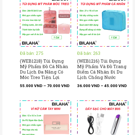
giá:
giá:
từ
từ
55.000 VND
36.
đến
đến
70.000 VND
45.
Đã bán: 275
Đã bán: 263
(WEB1218) Túi Đựng
(WEB1216) Túi Đựng
Mỹ Phẩm Đồ Cá Nhân
Mỹ Phẩm Và Đồ Trang
Du Lịch Đa Năng Có
Điểm Cá Nhân Đi Du
Móc Treo Tiện Lợi
Lịch Chống Nước
55.000
VND
–
70.000
VND
36.000
VND
–
45.000
VND
Khoảng
giá:
từ
29.000 VND
đến
36.000 VND