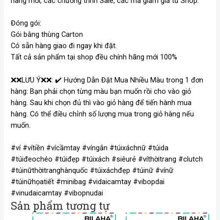
hãng mới, các chương trình Sale, các mã giảm giá từ Shop.
Đóng gói:
Gói bằng thùng Carton
Có sẵn hàng giao đi ngay khi đặt.
Tất cả sản phẩm tại shop đều chính hãng mới 100%
❌❌LƯU Ý❌❌: ✔️ Hướng Dẫn Đặt Mua Nhiều Màu trong 1 đơn
hàng: Bạn phải chọn từng màu bạn muốn rồi cho vào giỏ
hàng. Sau khi chọn đủ thì vào giỏ hàng để tiến hành mua
hàng. Có thể điều chỉnh số lượng mua trong giỏ hàng nếu
muốn.
#ví #vítiền #vícầmtay #víngắn #túixáchnữ #túida
#túiđeochéo #túiđẹp #túixách #siêurẻ #víthờitrang #clutch
#túinữthờitranghànquốc #túixáchđẹp #túinữ #vínữ
#túinữhọatiết #minibag #vidaicamtay #vibopdai
#vinudaicamtay #vibopnudai
Sản phẩm tương tự
Khoảng
Kho