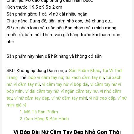
Chất liệu: PU Cao Cấp phong cách Hàn Quốc
Kích thước: 19.5 x 9.5 x 2 cm
Sản phẩm gồm: 1 cái ví nữ dài nhiều ngăn
Chức năng: Đựng đồ, tiền, atm nhỏ gọn, thẻ chung cư…
SP có phân loại màu sắc nên Bạn chọn màu mình mong
muốn rồi bấm nút Thêm vào giỏ hàng trước khi thanh toán
nhé
Sản phẩm này hiện đã hết hàng và không có sẵn.
SKU:
Không áp dụng
Danh mục:
Sản Phẩm Khác
,
Túi Ví Thời
Trang
Thẻ:
bóp ví cầm tay nữ
,
túi xách cầm tay nữ
,
túi xách
nữ
,
ví cầm tay nữ
,
ví cầm tay nữ ví bóp dài
,
ví cầm tay nữ ví
bóp mini
,
ví dài cầm tay nữ
,
ví ngắn cầm tay nữ
,
ví nhỏ cầm
tay
,
ví nữ cầm tay đẹp
,
ví nữ cầm tay mini
,
ví nữ cao cấp
,
ví nữ
mini giá rẻ
1. Mô Tả Sản Phẩm
2. Giao Hàng & Bảo Hành
Ví Bóp Dài Nữ Cầm Tay Đẹp Nhỏ Gọn Thời