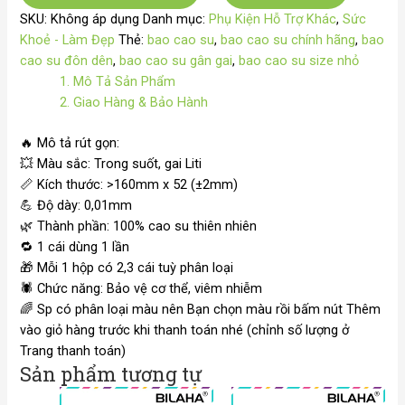
SKU:
Không áp dụng
Danh mục:
Phụ Kiện Hỗ Trợ Khác
,
Sức
Khoẻ - Làm Đẹp
Thẻ:
bao cao su
,
bao cao su chính hãng
,
bao
cao su đôn dên
,
bao cao su gân gai
,
bao cao su size nhỏ
1. Mô Tả Sản Phẩm
2. Giao Hàng & Bảo Hành
🔥
Mô tả rút gọn:
💥
Màu sắc: Trong suốt, gai Liti
📏
Kích thước: >160mm x 52 (±2mm)
💪
Độ dày: 0,01mm
🌿
Thành phần: 100% cao su thiên nhiên
🔁
1 cái dùng 1 lần
🎁
Mỗi 1 hộp có 2,3 cái tuỳ phân loại
🕷️ Chức năng: Bảo vệ cơ thể, viêm nhiễm
🌈
Sp có phân loại màu nên Bạn chọn màu rồi bấm nút Thêm
vào giỏ hàng trước khi thanh toán nhé (chỉnh số lượng ở
Trang thanh toán)
Sản phẩm tương tự
Khoảng
Kho