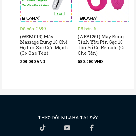
Đã bán: 2699
Đã bán: 6
(WEB1015) Máy
(WEB1261) Máy Rung
Massage Rung 10 Chế
Tình Yêu Pin Sạc 10
Độ Pin Sạc Cực Mạnh
Tần Số Có Remote (Có
(Có Che Tên)
Che Tên)
200.000
VND
580.000
VND
THEO DÕI BILAHA TẠI ĐÂY