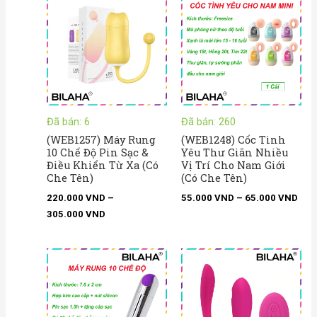
giá:
giá:
từ
từ
220.000 VND
55.
đến
đến
305.000 VND
65.
Đã bán: 6
Đã bán: 260
(WEB1257) Máy Rung
(WEB1248) Cốc Tình
10 Chế Độ Pin Sạc &
Yêu Thư Giãn Nhiều
Điều Khiển Từ Xa (Có
Vị Trí Cho Nam Giới
Che Tên)
(Có Che Tên)
220.000
VND
–
55.000
VND
–
65.000
VND
305.000
VND