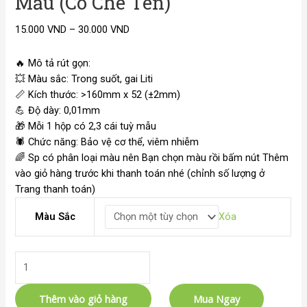
Mẫu (Có Che Tên)
15.000
VND
–
30.000
VND
🔥
Mô tả rút gọn:
💥
Màu sắc: Trong suốt, gai Liti
📏
Kích thước: >160mm x 52 (±2mm)
💪
Độ dày: 0,01mm
🎁
Mỗi 1 hộp có 2,3 cái tuỳ mẫu
🕷️ Chức năng: Bảo vệ cơ thể, viêm nhiễm
🌈
Sp có phân loại màu nên Bạn chọn màu rồi bấm nút Thêm
vào giỏ hàng trước khi thanh toán nhé (chỉnh số lượng ở
Trang thanh toán)
Màu Sắc
Xóa
Thêm vào giỏ hàng
Mua Ngay