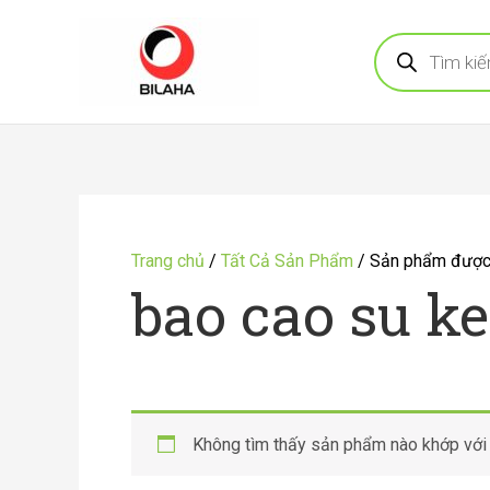
Nhảy
Tìm
tới
kiếm
sản
nội
phẩm
dung
Trang chủ
/
Tất Cả Sản Phẩm
/ Sản phẩm được g
bao cao su ke
Không tìm thấy sản phẩm nào khớp với 