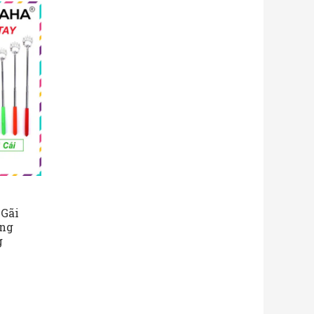
 Gãi
ng
g