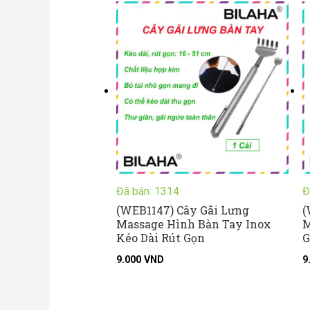
Đã bán: 1314
Đ
(WEB1147) Cây Gãi Lưng
(
Massage Hình Bàn Tay Inox
M
Kéo Dài Rút Gọn
G
9.000
VND
9