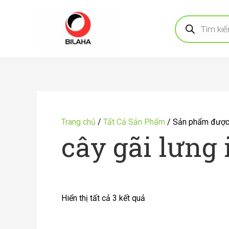
Nhảy
Tìm
tới
kiếm
sản
nội
phẩm
dung
Đã
sắp
Trang chủ
/
Tất Cả Sản Phẩm
/ Sản phẩm được g
xếp
cây gãi lưng 
theo
mới
nhất
Hiển thị tất cả 3 kết quả