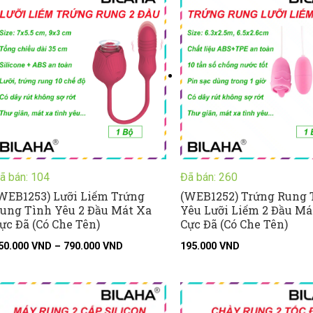
giá:
từ
750.000 VND
đến
790.000 VND
ã bán: 104
Đã bán: 260
WEB1253) Lưỡi Liếm Trứng
(WEB1252) Trứng Rung 
ung Tình Yêu 2 Đầu Mát Xa
Yêu Lưỡi Liếm 2 Đầu Má
ực Đã (Có Che Tên)
Cực Đã (Có Che Tên)
50.000
VND
–
790.000
VND
195.000
VND
Khoảng
Kh
giá:
giá
từ
từ