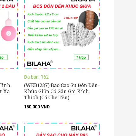
Đã bán: 162
Tình
(WEB1237) Bao Cao Su Đôn Dên
t Xa
Khúc Giữa Có Gân Gai Kích
Thích (Có Che Tên)
150.000
VND
oảng
: