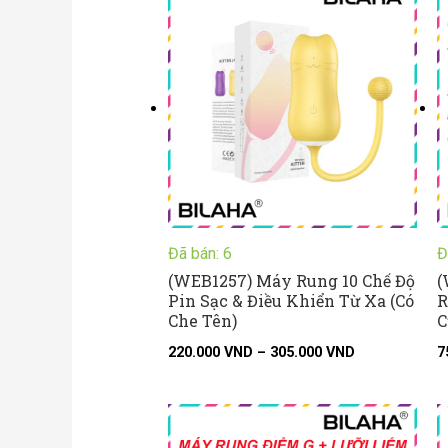
giá:
từ
220.000 VND
đến
305.000 VND
Đã bán: 6
Đ
(WEB1257) Máy Rung 10 Chế Độ
(
Pin Sạc & Điều Khiển Từ Xa (Có
R
Che Tên)
C
220.000
VND
–
305.000
VND
7
Khoảng
giá:
từ