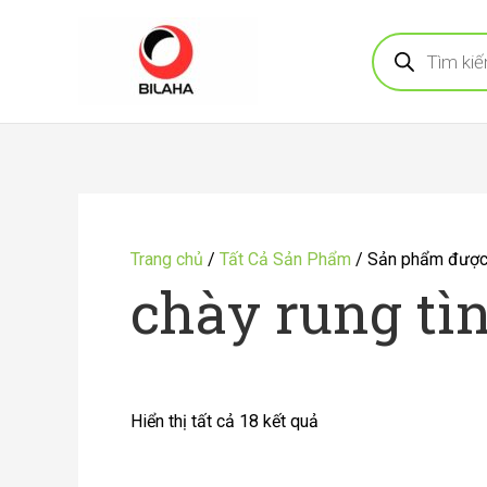
Nhảy
Tìm
tới
kiếm
sản
nội
phẩm
dung
Đã
sắp
Trang chủ
/
Tất Cả Sản Phẩm
/ Sản phẩm được g
xếp
chày rung tì
theo
mới
nhất
Hiển thị tất cả 18 kết quả