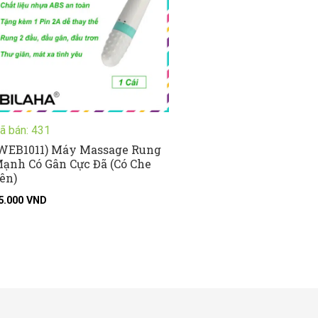
ã bán: 431
WEB1011) Máy Massage Rung
ạnh Có Gân Cực Đã (Có Che
ên)
5.000
VND