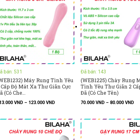
113.000 VND
70
đến
đế
123.000 VND
80
ã bán: 531
Đã bán: 143
WEB1232) Máy Rung Tình Yêu
(WEB1225) Chày Rung 
 Cấp Độ Mát Xa Thư Giãn Cực
Tình Yêu Thư Giãn 2 Cấ
ã (Có Che…
Đã (Có Che Tên)
13.000
VND
–
123.000
VND
70.000
VND
–
80.000
VND
Kh
giá
từ
55