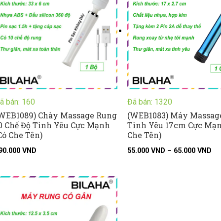
đế
65
ã bán: 160
Đã bán: 1320
WEB1089) Chày Massage Rung
(WEB1083) Máy Massag
0 Chế Độ Tình Yêu Cực Mạnh
Tình Yêu 17cm Cực Mạn
Có Che Tên)
Che Tên)
90.000
VND
55.000
VND
–
65.000
VND