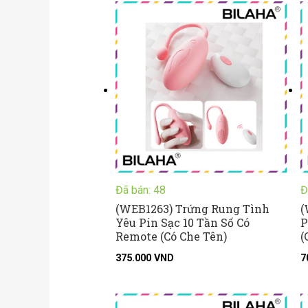
Đã bán: 48
Đ
(WEB1263) Trứng Rung Tình
(
Yêu Pin Sạc 10 Tần Số Có
P
Remote (Có Che Tên)
(
375.000
VND
7
Khoảng