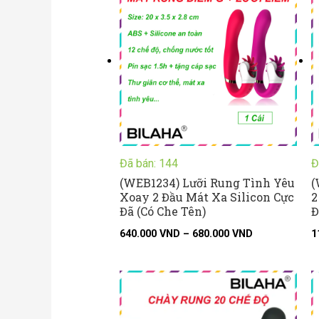
640.000 VND
đến
680.000 VND
Đã bán: 144
Đ
(WEB1234) Lưỡi Rung Tình Yêu
(
Xoay 2 Đầu Mát Xa Silicon Cực
2
Đã (Có Che Tên)
Đ
640.000
VND
–
680.000
VND
1
Khoảng
giá:
từ
200.000 VND