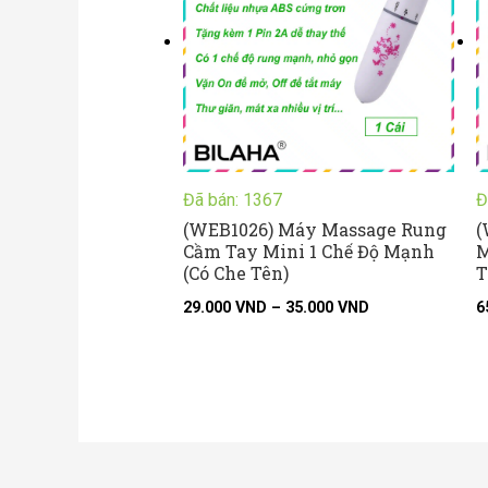
35.000 VND
Đã bán: 1367
Đ
(WEB1026) Máy Massage Rung
(
Cầm Tay Mini 1 Chế Độ Mạnh
M
(Có Che Tên)
T
29.000
VND
–
35.000
VND
6