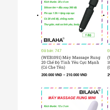
đến
210.000 VND
Đã bán: 747
Đ
(WEB1091) Máy Massage Rung
(
20 Chế Độ Tình Yêu Cực Mạnh
1
(Có Che Tên)
(
200.000
VND
–
210.000
VND
2
Khoảng
giá:
từ
29.000 VND
đến