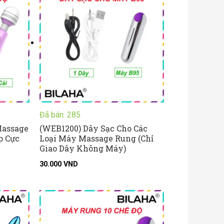
.000 VND
n
.000 VND
Đã bán: 285
Massage
(WEB1200) Dây Sạc Cho Các
p Cực
Loại Máy Massage Rung (Chỉ
Giao Dây Không Máy)
30.000
VND
oảng
:
.000 VND