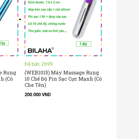
n
.000 VND
Đã bán: 2699
e Rung
(WEB1015) Máy Massage Rung
h (Có
10 Chế Độ Pin Sạc Cực Mạnh (Có
Che Tên)
200.000
VND