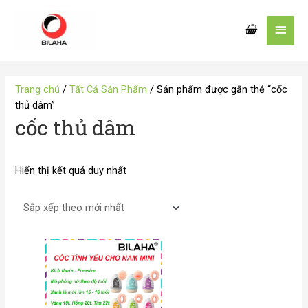
Nhảy
Men
tới
nội
chín
dung
Trang chủ
/
Tất Cả Sản Phẩm
/ Sản phẩm được gắn thẻ “cốc
thủ dâm”
cốc thủ dâm
Hiển thị kết quả duy nhất
Khoảng
giá:
từ
55.000 VND
đến
65.000 VND