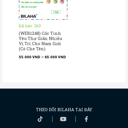
Đã bán: 260
(WEB1248) Cốc Tình
Yêu Thư Giãn Nhiều
Vị Trí Cho Nam Giới
(Có Che Tên)
55.000
VND
–
65.000
VND
THEO DÕI BILAHA TẠI ĐÂY