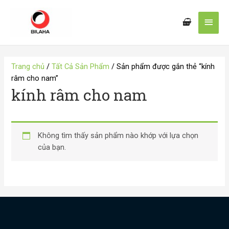
Nhảy
Men
tới
nội
chín
dung
Trang chủ
/
Tất Cả Sản Phẩm
/ Sản phẩm được gắn thẻ “kính
râm cho nam”
kính râm cho nam
Không tìm thấy sản phẩm nào khớp với lựa chọn
của bạn.