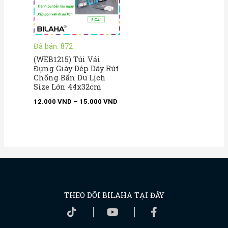
Đã bán: 872
(WEB1215) Túi Vải
Đựng Giày Dép Dây Rút
Chống Bẩn Du Lịch
Size Lớn 44x32cm
12.000
VND
–
15.000
VND
THEO DÕI BILAHA TẠI ĐÂY