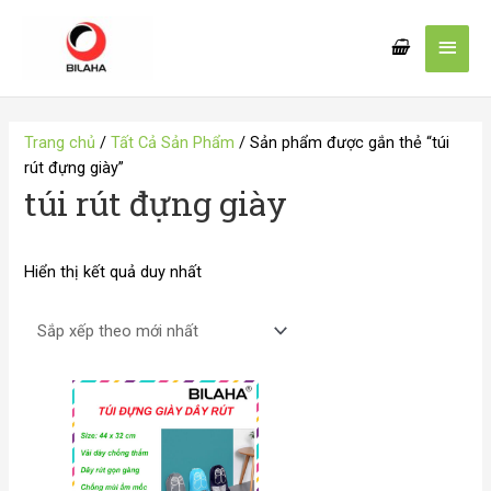
Nhảy
Men
tới
nội
chín
dung
Trang chủ
/
Tất Cả Sản Phẩm
/ Sản phẩm được gắn thẻ “túi
rút đựng giày”
túi rút đựng giày
Hiển thị kết quả duy nhất
Khoảng
giá:
từ
12.000 VND
đến
15.000 VND