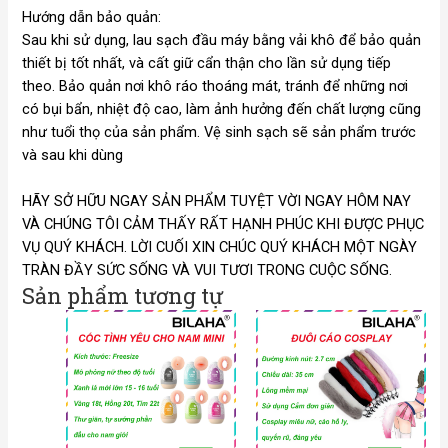
Hướng dẫn bảo quản:
Sau khi sử dụng, lau sạch đầu máy bằng vải khô để bảo quản
thiết bị tốt nhất, và cất giữ cẩn thận cho lần sử dụng tiếp
theo. Bảo quản nơi khô ráo thoáng mát, tránh để những nơi
có bụi bẩn, nhiệt độ cao, làm ảnh hưởng đến chất lượng cũng
như tuổi thọ của sản phẩm. Vệ sinh sạch sẽ sản phẩm trước
và sau khi dùng
HÃY SỞ HỮU NGAY SẢN PHẨM TUYỆT VỜI NGAY HÔM NAY
VÀ CHÚNG TÔI CẢM THẤY RẤT HẠNH PHÚC KHI ĐƯỢC PHỤC
VỤ QUÝ KHÁCH. LỜI CUỐI XIN CHÚC QUÝ KHÁCH MỘT NGÀY
TRÀN ĐẦY SỨC SỐNG VÀ VUI TƯƠI TRONG CUỘC SỐNG.
Sản phẩm tương tự
Khoảng
Kho
giá:
giá:
từ
từ
55.000 VND
65.
đến
đến
65.000 VND
75.