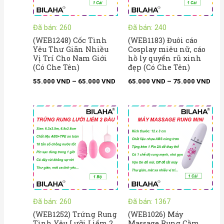
Đã bán: 260
Đã bán: 240
(WEB1248) Cốc Tình
(WEB1183) Đuôi cáo
Yêu Thư Giãn Nhiều
Cosplay miêu nữ, cáo
Vị Trí Cho Nam Giới
hồ ly quyến rũ xinh
(Có Che Tên)
đẹp (Có Che Tên)
55.000
VND
–
65.000
VND
65.000
VND
–
75.000
VND
Kho
giá:
từ
29.
đến
35.
Đã bán: 260
Đã bán: 1367
(WEB1252) Trứng Rung
(WEB1026) Máy
Tình Yêu Lưỡi Liếm 2
Massage Rung Cầm