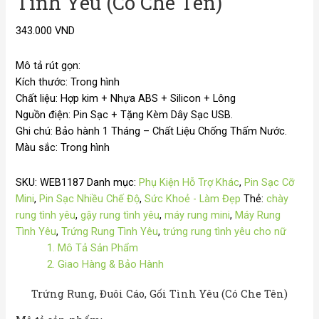
Tình Yêu (Có Che Tên)
343.000
VND
Mô tả rút gọn:
Kích thước: Trong hình
Chất liệu: Hợp kim + Nhựa ABS + Silicon + Lông
Nguồn điện: Pin Sạc + Tặng Kèm Dây Sạc USB.
Ghi chú: Bảo hành 1 Tháng – Chất Liệu Chống Thấm Nước.
Màu sắc: Trong hình
SKU:
WEB1187
Danh mục:
Phụ Kiện Hỗ Trợ Khác
,
Pin Sạc Cỡ
Mini
,
Pin Sạc Nhiều Chế Độ
,
Sức Khoẻ - Làm Đẹp
Thẻ:
chày
rung tình yêu
,
gậy rung tình yêu
,
máy rung mini
,
Máy Rung
Tình Yêu
,
Trứng Rung Tình Yêu
,
trứng rung tình yêu cho nữ
1. Mô Tả Sản Phẩm
2. Giao Hàng & Bảo Hành
Trứng Rung, Đuôi Cáo, Gối Tình Yêu (Có Che Tên)