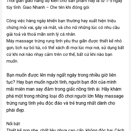
Thời gian giao hàng dự kiến cho sản phẩm này là từ 1-5 ngày
tùy tỉnh. Giao Nhanh – Che tên khi đóng gói
Công việc hàng ngày khiến bạn thường hay xuất hiện triệu
chứng mỏi vai, gáy và mắt, và cho nữ những lúc có nhu cầu
giải toả và thoả mãn sinh lý cá nhân.
Máy massage trứng rung tình yêu thư giãn được thiết kế nhỏ
gọn, lịch sự bỏ túi, có thể xách đi mọi lúc mọi nơi, sử dụng bất
cứ khi nơi nào nhạy cảm trên cơ thể, bất cứ khi nào bạn
muốn.
Bạn muốn được lên mây ngất ngây trong nhiều giờ liên
tục? Hay bạn muốn người tình, người bạn đời của mình
mãi miên man say đắm trong giấc nồng tình ái. Hãy khám
phá một trong những loại đồ chơi người lớn Máy massage
trứng rung tình yêu độc đáo và trẻ trung nhất dành cho
phái đẹp.
Nổi bật:
Thiết kế gọn nhẹ, chất liệu nhựa cao cấp, không độc hại. Cách