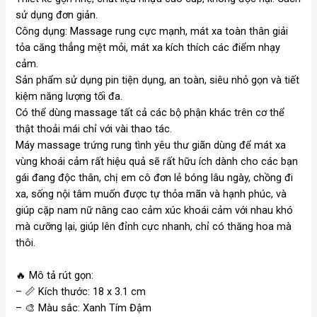
sử dụng đơn giản.
Công dụng: Massage rung cực mạnh, mát xa toàn thân giải
tỏa căng thẳng mệt mỏi, mát xa kích thích các điểm nhạy
cảm.
Sản phẩm sử dụng pin tiện dụng, an toàn, siêu nhỏ gọn và tiết
kiệm năng lượng tối đa.
Có thể dùng massage tất cả các bộ phận khác trên cơ thể
thật thoải mái chỉ với vài thao tác.
Máy massage trứng rung tình yêu thư giãn dùng để mát xa
vùng khoái cảm rất hiệu quả sẽ rất hữu ích dành cho các bạn
gái đang độc thân, chị em cô đơn lẻ bóng lâu ngày, chồng đi
xa, sống nội tâm muốn được tự thỏa mãn và hạnh phúc, và
giúp cặp nam nữ nâng cao cảm xúc khoái cảm với nhau khó
mà cưỡng lại, giúp lên đỉnh cực nhanh, chỉ có thăng hoa mà
thôi.
🔥
Mô tả rút gọn:
–
📏
Kích thước: 18 x 3.1 cm
–
🎨
Màu sắc: Xanh Tím Đậm