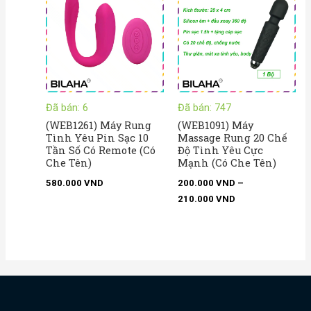
từ
200.000 VND
đến
210.000 VND
Đã bán: 6
Đã bán: 747
(WEB1261) Máy Rung
(WEB1091) Máy
Tình Yêu Pin Sạc 10
Massage Rung 20 Chế
Tần Số Có Remote (Có
Độ Tình Yêu Cực
Che Tên)
Mạnh (Có Che Tên)
580.000
VND
200.000
VND
–
210.000
VND