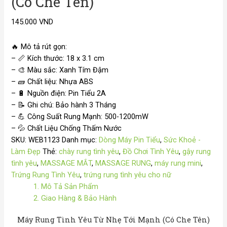
(Có Che Tên)
145.000
VND
🔥
Mô tả rút gọn:
–
📏
Kích thước: 18 x 3.1 cm
–
🎨
Màu sắc: Xanh Tím Đậm
– 🧱 Chất liệu: Nhựa ABS
–
🔋
Nguồn điện: Pin Tiểu 2A
–
📝
Ghi chú: Bảo hành 3 Tháng
–
💪
Công Suất Rung Mạnh: 500-1200mW
–
💦
Chất Liệu Chống Thấm Nước
SKU:
WEB1123
Danh mục:
Dòng Máy Pin Tiểu
,
Sức Khoẻ -
Làm Đẹp
Thẻ:
chày rung tình yêu
,
Đồ Chơi Tình Yêu
,
gậy rung
tình yêu
,
MASSAGE MẮT
,
MASSAGE RUNG
,
máy rung mini
,
Trứng Rung Tình Yêu
,
trứng rung tình yêu cho nữ
1. Mô Tả Sản Phẩm
2. Giao Hàng & Bảo Hành
Máy Rung Tình Yêu Từ Nhẹ Tới Mạnh (Có Che Tên)