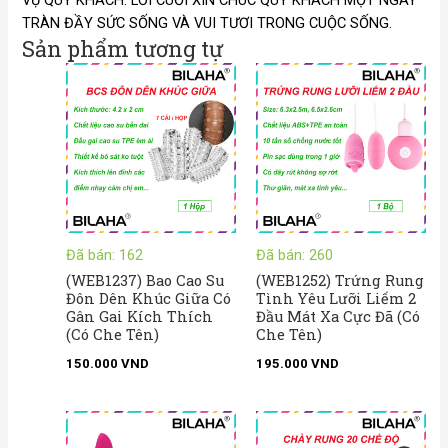
VỤ QUÝ KHÁCH. LỜI CUỐI XIN CHÚC QUÝ KHÁCH MỘT NGÀY
TRÀN ĐẦY SỨC SỐNG VÀ VUI TƯƠI TRONG CUỘC SỐNG.
Sản phẩm tương tự
Đã bán: 162
Đã bán: 260
(WEB1237) Bao Cao Su
(WEB1252) Trứng Rung
Đôn Dên Khúc Giữa Có
Tình Yêu Lưỡi Liếm 2
Gân Gai Kích Thích
Đầu Mát Xa Cực Đã (Có
(Có Che Tên)
Che Tên)
150.000
VND
195.000
VND
Khoảng
giá: