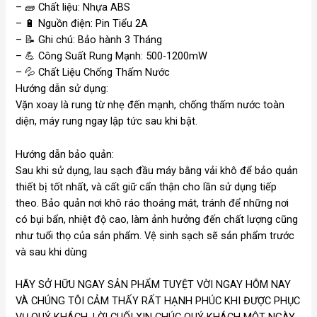
– 🧱 Chất liệu: Nhựa ABS
–
🔋
Nguồn điện: Pin Tiểu 2A
–
📝
Ghi chú: Bảo hành 3 Tháng
–
💪
Công Suất Rung Mạnh: 500-1200mW
–
💦
Chất Liệu Chống Thấm Nước
Hướng dẫn sử dụng:
Vặn xoay là rung từ nhẹ đến mạnh, chống thấm nước toàn
diện, máy rung ngay lập tức sau khi bật.
Hướng dẫn bảo quản:
Sau khi sử dụng, lau sạch đầu máy bằng vải khô để bảo quản
thiết bị tốt nhất, và cất giữ cẩn thận cho lần sử dụng tiếp
theo. Bảo quản nơi khô ráo thoáng mát, tránh để những nơi
có bụi bẩn, nhiệt độ cao, làm ảnh hưởng đến chất lượng cũng
như tuổi thọ của sản phẩm. Vệ sinh sạch sẽ sản phẩm trước
và sau khi dùng
HÃY SỞ HỮU NGAY SẢN PHẨM TUYỆT VỜI NGAY HÔM NAY
VÀ CHÚNG TÔI CẢM THẤY RẤT HẠNH PHÚC KHI ĐƯỢC PHỤC