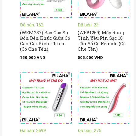
Đã bán: 162
Đã bán: 23
(WEB1237) Bao Cao Su
(WEB1259) Máy Rung
Đôn Dên Khúc Giữa Có
Tình Yêu Pin Sạc 10
Gân Gai Kích Thích
Tần Số Có Remote (Có
(Có Che Tên)
Che Tên)
150.000
VND
505.000
VND
Kho
giá:
từ
39.
đến
47.
Đã bán: 2699
Đã bán: 275