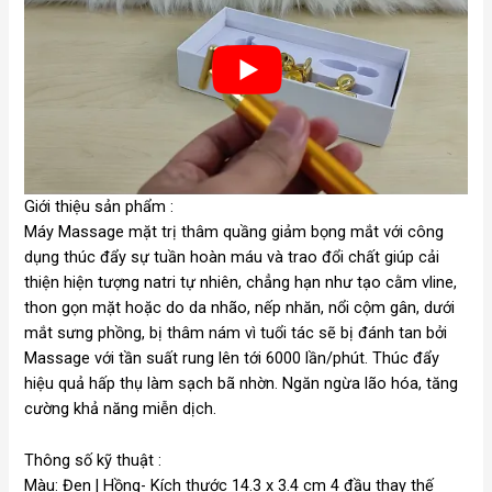
Giới thiệu sản phẩm :
Máy Massage mặt trị thâm quầng giảm bọng mắt với công
dụng thúc đẩy sự tuần hoàn máu và trao đổi chất giúp cải
thiện hiện tượng natri tự nhiên, chẳng hạn như tạo cằm vline,
thon gọn mặt hoặc do da nhão, nếp nhăn, nổi cộm gân, dưới
mắt sưng phồng, bị thâm nám vì tuổi tác sẽ bị đánh tan bởi
Massage với tần suất rung lên tới 6000 lần/phút. Thúc đẩy
hiệu quả hấp thụ làm sạch bã nhờn. Ngăn ngừa lão hóa, tăng
cường khả năng miễn dịch.
Thông số kỹ thuật :
Màu: Đen | Hồng- Kích thước 14.3 x 3.4 cm 4 đầu thay thế