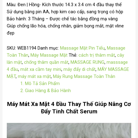
Màu: Đen | Hồng- Kích thước 14.3 x 3.4 cm 4 đầu thay thế
Sử dụng bằng pin AA, hợp kim cao cấp, sang trọng có hộp
Bảo hành: 3 Tháng – Được chế tác bằng đồng mạ vàng
Giúp chống lão hóa, chống nhăn, giảm bọng mắt, mặt vline
đẹp
SKU:
WEB1194
Danh mục:
Massage Mặt Pin Tiểu
,
Massage
Toàn Thân
,
Máy Massage Mặt
Thẻ:
cách trị thâm mắt
,
cây
lăn mặt
,
chống thâm quần mắt
,
MASSAGE RUNG
,
masssage
4 đầu
,
mát xa cầm tay mini
,
máy đẩy di chất
,
MÁY MASSAGE
MẶT
,
máy mát xa mặt
,
Máy Rung Massage Toàn Thân
1. Mô Tả Sản Phẩm
2. Giao Hàng & Bảo Hành
Máy Mát Xa Mặt 4 Đầu Thay Thế Giúp Nâng Cơ
Đẩy Tinh Chất Serum