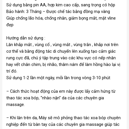
Sử dụng bằng pin AA, hợp kim cao cấp, sang trọng có hộp
Bảo hành: 3 Tháng – Được chế tác bằng đồng mạ vàng
Giúp chống lão hóa, chống nhăn, giảm bọng mắt, mặt vline
đẹp
Hướng dẫn sử dụng :
Lăn khắp mắt , vùng cổ , vùng mắt , vùng trắn , khắp nơi trên
cơ thể và bằng động tác di chuyển lên xuống tạo cảm giác
rung cực đã, chú ý tập trung vào các khu vực có nếp nhăn
hay vết chân chim, bị nhão, thâm nám để làm hồng hào lại vị
trí đó.
Sử dụng 1-2 lần một ngày, mỗi lần trong vòng 3-10 phút
– Cách thức hoạt động của em này được lấy cảm hứng từ
thao tác xoa bóp, “nhào nặn” da của các chuyên gia
massage.
– Khi lăn trên da, Máy sẽ mô phỏng thao tác xoa bóp chuyên
nghiệp đến từ bàn tay của các chuyên gia massage giúp tác