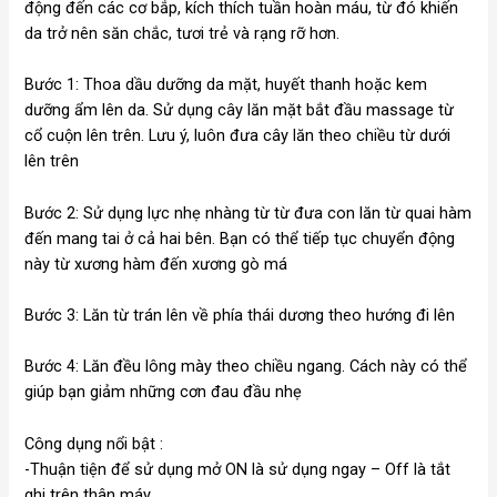
động đến các cơ bắp, kích thích tuần hoàn máu, từ đó khiến
da trở nên săn chắc, tươi trẻ và rạng rỡ hơn.
Bước 1: Thoa dầu dưỡng da mặt, huyết thanh hoặc kem
dưỡng ẩm lên da. Sử dụng cây lăn mặt bắt đầu massage từ
cổ cuộn lên trên. Lưu ý, luôn đưa cây lăn theo chiều từ dưới
lên trên
Bước 2: Sử dụng lực nhẹ nhàng từ từ đưa con lăn từ quai hàm
đến mang tai ở cả hai bên. Bạn có thể tiếp tục chuyển động
này từ xương hàm đến xương gò má
Bước 3: Lăn từ trán lên về phía thái dương theo hướng đi lên
Bước 4: Lăn đều lông mày theo chiều ngang. Cách này có thể
giúp bạn giảm những cơn đau đầu nhẹ
Công dụng nổi bật :
-Thuận tiện để sử dụng mở ON là sử dụng ngay – Off là tắt
ghi trên thân máy