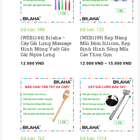
Đã bán: 388
Đã bán: 132
(WEB1144) Bilaha –
(WEB1199) Kẹp Nâng
Cây Gãi Lưng Massage
Mũi Đệm Silicon, Kẹp
Hình Móng Vuốt Gấu
Định Hình Sống Mũi
Gãi Ngứa Lưng
Cao Thon Gọn
12.000
VND
12.000
VND
–
15.000
VND
Khoảng
giá:
từ
39.000 VND
đến
47.000 VND
Đã bán: 762
Đã bán: 1314