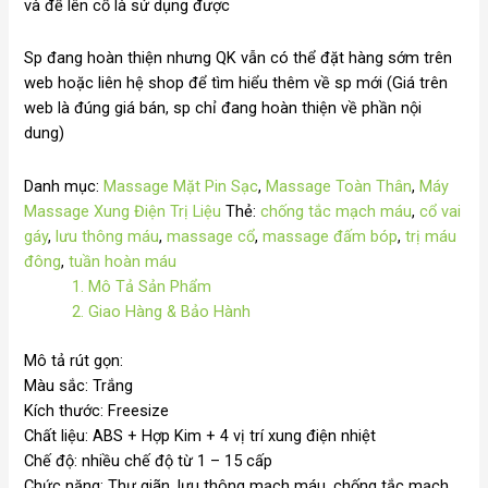
và để lên cổ là sử dụng được
Sp đang hoàn thiện nhưng QK vẫn có thể đặt hàng sớm trên
web hoặc liên hệ shop để tìm hiểu thêm về sp mới (Giá trên
web là đúng giá bán, sp chỉ đang hoàn thiện về phần nội
dung)
Danh mục:
Massage Mặt Pin Sạc
,
Massage Toàn Thân
,
Máy
Massage Xung Điện Trị Liệu
Thẻ:
chống tắc mạch máu
,
cổ vai
gáy
,
lưu thông máu
,
massage cổ
,
massage đấm bóp
,
trị máu
đông
,
tuần hoàn máu
1. Mô Tả Sản Phẩm
2. Giao Hàng & Bảo Hành
Mô tả rút gọn:
Màu sắc: Trắng
Kích thước: Freesize
Chất liệu: ABS + Hợp Kim + 4 vị trí xung điện nhiệt
Chế độ: nhiều chế độ từ 1 – 15 cấp
Chức năng: Thư giãn, lưu thông mạch máu, chống tắc mạch