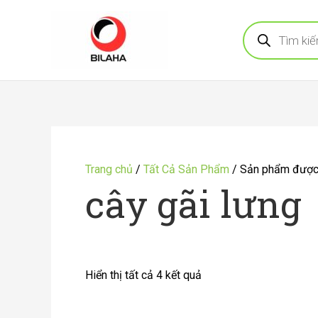
Nhảy
Tìm
tới
kiếm
sản
nội
phẩm
dung
Đã
sắp
Trang chủ
/
Tất Cả Sản Phẩm
/ Sản phẩm được 
xếp
cây gãi lưng
theo
mới
nhất
Hiển thị tất cả 4 kết quả