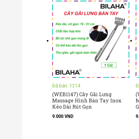
Đã bán: 1314
Đ
(WEB1147) Cây Gãi Lưng
(
Massage Hình Bàn Tay Inox
M
Kéo Dài Rút Gọn
G
9.000
VND
9