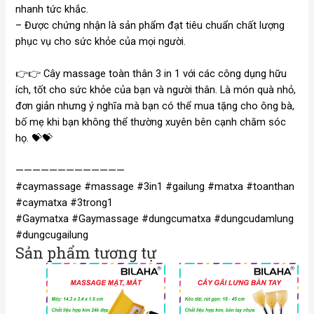
nhanh tức khắc.
– Được chứng nhận là sản phẩm đạt tiêu chuẩn chất lượng
phục vụ cho sức khỏe của mọi người.
👉👉 Cây massage toàn thân 3 in 1 với các công dụng hữu
ích, tốt cho sức khỏe của bạn và người thân. Là món quà nhỏ,
đơn giản nhưng ý nghĩa mà bạn có thể mua tặng cho ông bà,
bố mẹ khi bạn không thể thường xuyên bên cạnh chăm sóc
họ. 💝💝
—————————————
#caymassage #massage #3in1 #gailung #matxa #toanthan
#caymatxa #3trong1
#Gaymatxa #Gaymassage #dungcumatxa #dungcudamlung
#dungcugailung
Sản phẩm tương tự
Khoảng
giá:
từ
55.000 VND