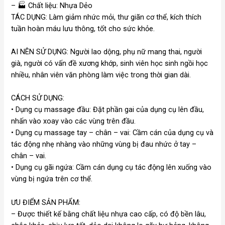
–
🏭
Chất liệu: Nhựa Dẻo
TÁC DỤNG: Làm giảm nhức mỏi, thư giãn cơ thể, kích thích
tuần hoàn máu lưu thông, tốt cho sức khỏe.
AI NÊN SỬ DỤNG: Người lao dộng, phụ nữ mang thai, người
già, người có vấn đề xương khớp, sinh viên học sinh ngồi học
nhiều, nhân viên văn phòng làm việc trong thời gian dài.
CÁCH SỬ DỤNG:
• Dụng cụ massage đầu: Đặt phần gai của dụng cụ lên đầu,
nhấn vào xoay vào các vùng trên đầu.
• Dụng cụ massage tay – chân – vai: Cầm cán của dụng cụ và
tác động nhẹ nhàng vào những vùng bị đau nhức ở tay –
chân – vai.
• Dụng cụ gãi ngứa: Cầm cán dụng cụ tác động lên xuống vào
vùng bị ngứa trên cơ thể.
ƯU ĐIỂM SẢN PHẨM:
– Được thiết kế bằng chất liệu nhựa cao cấp, có độ bền lâu,