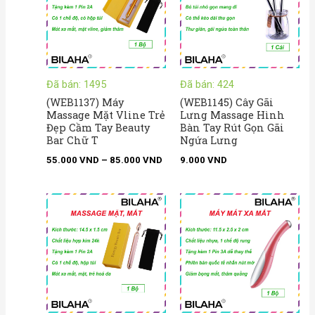
đến
85.000 VND
Đã bán: 1495
Đã bán: 424
(WEB1137) Máy
(WEB1145) Cây Gãi
Massage Mặt Vline Trẻ
Lưng Massage Hình
Đẹp Cầm Tay Beauty
Bàn Tay Rút Gọn Gãi
Bar Chữ T
Ngứa Lưng
55.000
VND
–
85.000
VND
9.000
VND
Khoảng
Kho
giá:
giá:
từ
từ
95.000 VND
39.
đến
đến
115.000 VND
47.