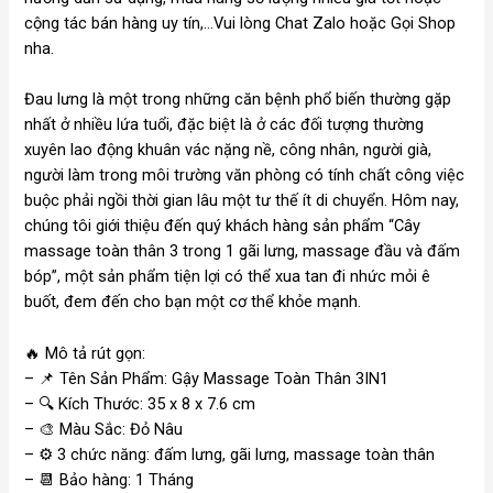
cộng tác bán hàng uy tín,…Vui lòng Chat Zalo hoặc Gọi Shop
nha.
Đau lưng là một trong những căn bệnh phổ biến thường gặp
nhất ở nhiều lứa tuổi, đặc biệt là ở các đối tượng thường
xuyên lao động khuân vác nặng nề, công nhân, người già,
người làm trong môi trường văn phòng có tính chất công việc
buộc phải ngồi thời gian lâu một tư thế ít di chuyển. Hôm nay,
chúng tôi giới thiệu đến quý khách hàng sản phẩm “Cây
massage toàn thân 3 trong 1 gãi lưng, massage đầu và đấm
bóp”, một sản phẩm tiện lợi có thể xua tan đi nhức mỏi ê
buốt, đem đến cho bạn một cơ thể khỏe mạnh.
🔥
Mô tả rút gọn:
–
📌
Tên Sản Phẩm: Gậy Massage Toàn Thân 3IN1
–
🔍
Kích Thước: 35 x 8 x 7.6 cm
–
🎨
Màu Sắc: Đỏ Nâu
– ⚙️ 3 chức năng: đấm lưng, gãi lưng, massage toàn thân
–
📆
Bảo hàng: 1 Tháng