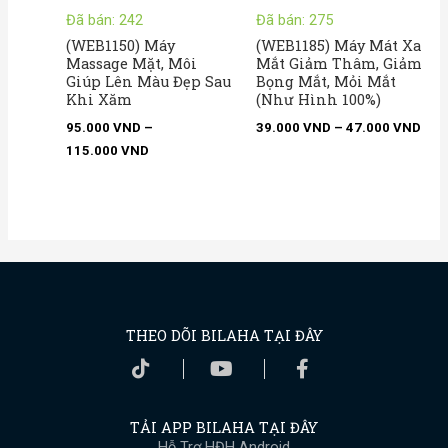
Đã bán: 242
Đã bán: 275
(WEB1150) Máy
(WEB1185) Máy Mát Xa
Massage Mặt, Môi
Mắt Giảm Thâm, Giảm
Giúp Lên Màu Đẹp Sau
Bọng Mắt, Mỏi Mắt
Khi Xăm
(Như Hình 100%)
95.000
VND
–
39.000
VND
–
47.000
VND
115.000
VND
THEO DÕI BILAHA TẠI ĐÂY
TẢI APP BILAHA TẠI ĐÂY
Hỗ Trợ HĐH Android