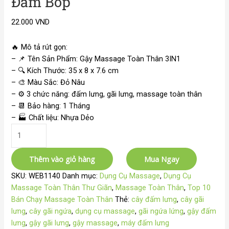
Đấm Bóp
22.000
VND
🔥
Mô tả rút gọn:
–
📌
Tên Sản Phẩm: Gậy Massage Toàn Thân 3IN1
–
🔍
Kích Thước: 35 x 8 x 7.6 cm
–
🎨
Màu Sắc: Đỏ Nâu
– ⚙️ 3 chức năng: đấm lưng, gãi lưng, massage toàn thân
–
📆
Bảo hàng: 1 Tháng
–
🏭
Chất liệu: Nhựa Dẻo
Thêm vào giỏ hàng
Mua Ngay
SKU:
WEB1140
Danh mục:
Dụng Cụ Massage
,
Dụng Cụ
Massage Toàn Thân Thư Giãn
,
Massage Toàn Thân
,
Top 10
Bán Chạy Massage Toàn Thân
Thẻ:
cây đấm lưng
,
cây gãi
lưng
,
cây gãi ngứa
,
dụng cụ massage
,
gãi ngứa lứng
,
gậy đấm
lưng
,
gậy gãi lưng
,
gậy massage
,
máy đấm lưng