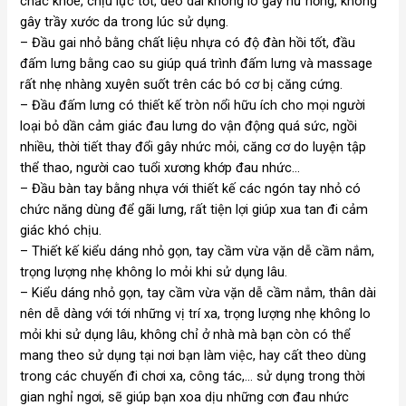
chắc khỏe, chịu lực tốt, dẻo dai không lo gãy hư hỏng, không
gây trầy xước da trong lúc sử dụng.
– Đầu gai nhỏ bằng chất liệu nhựa có độ đàn hồi tốt, đầu
đấm lưng bằng cao su giúp quá trình đấm lưng và massage
rất nhẹ nhàng xuyên suốt trên các bó cơ bị căng cứng.
– Đầu đấm lưng có thiết kế tròn nổi hữu ích cho mọi người
loại bỏ dần cảm giác đau lưng do vận động quá sức, ngồi
nhiều, thời tiết thay đổi gây nhức mỏi, căng cơ do luyện tập
thể thao, người cao tuổi xương khớp đau nhức…
– Đầu bàn tay bằng nhựa với thiết kế các ngón tay nhỏ có
chức năng dùng để gãi lưng, rất tiện lợi giúp xua tan đi cảm
giác khó chịu.
– Thiết kế kiểu dáng nhỏ gọn, tay cầm vừa vặn dễ cầm nắm,
trọng lượng nhẹ không lo mỏi khi sử dụng lâu.
– Kiểu dáng nhỏ gọn, tay cầm vừa vặn dễ cầm nắm, thân dài
nên dễ dàng với tới những vị trí xa, trọng lượng nhẹ không lo
mỏi khi sử dụng lâu, không chỉ ở nhà mà bạn còn có thể
mang theo sử dụng tại nơi bạn làm việc, hay cất theo dùng
trong các chuyến đi chơi xa, công tác,… sử dụng trong thời
gian nghỉ ngơi, sẽ giúp bạn xoa dịu những cơn đau nhức