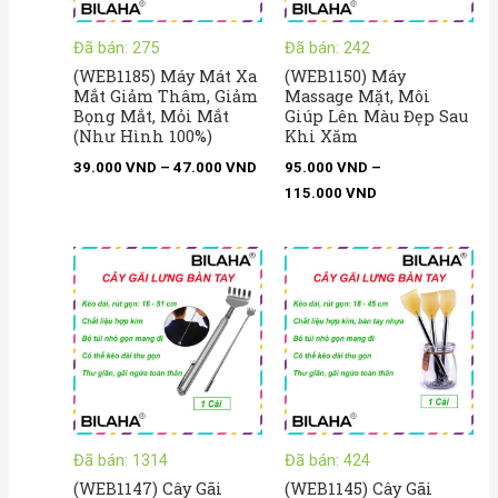
Đã bán: 275
Đã bán: 242
(WEB1185) Máy Mát Xa
(WEB1150) Máy
Mắt Giảm Thâm, Giảm
Massage Mặt, Môi
Bọng Mắt, Mỏi Mắt
Giúp Lên Màu Đẹp Sau
(Như Hình 100%)
Khi Xăm
39.000
VND
–
47.000
VND
95.000
VND
–
115.000
VND
Đã bán: 1314
Đã bán: 424
(WEB1147) Cây Gãi
(WEB1145) Cây Gãi