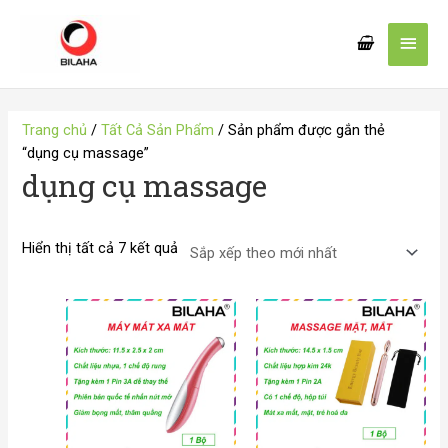
Nhảy
Men
tới
nội
chín
dung
Đã
sắp
Trang chủ
/
Tất Cả Sản Phẩm
/ Sản phẩm được gắn thẻ
xếp
“dụng cụ massage”
theo
dụng cụ massage
mới
nhất
Hiển thị tất cả 7 kết quả
Khoảng
Khoảng
giá:
giá:
từ
từ
39.000 VND
95.000 VND
đến
đến
47.000 VND
115.000 VND