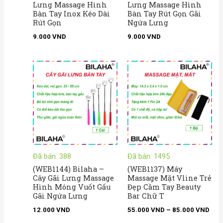
Lưng Massage Hình
Lưng Massage Hình
Bàn Tay Inox Kéo Dài
Bàn Tay Rút Gọn Gãi
Rút Gọn
Ngứa Lưng
9.000
VND
9.000
VND
Kho
giá:
từ
55.
đến
85.
Đã bán: 388
Đã bán: 1495
(WEB1144) Bilaha –
(WEB1137) Máy
Cây Gãi Lưng Massage
Massage Mặt Vline Trẻ
Hình Móng Vuốt Gấu
Đẹp Cầm Tay Beauty
Gãi Ngứa Lưng
Bar Chữ T
12.000
VND
55.000
VND
–
85.000
VND